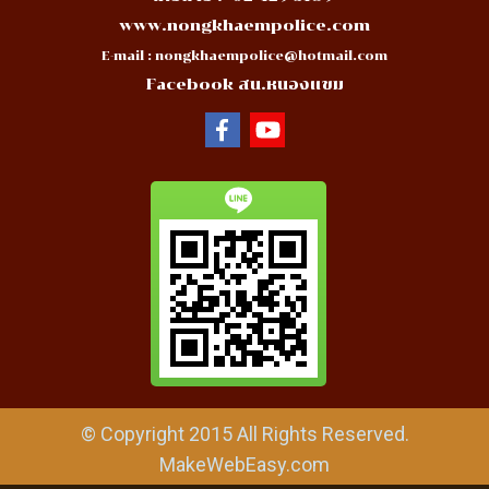
www.nongkhaempolice.com
E-mail :
nongkhaempolice@hotmail.com
Facebook สน.หนองแขม
© Copyright 2015 All Rights Reserved.
MakeWebEasy.com