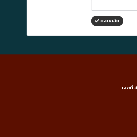
ตอบกลับ
เลขที