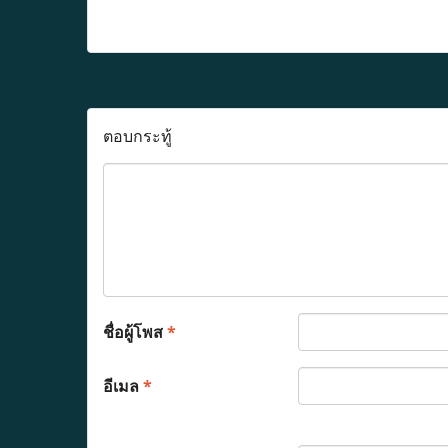
ตอบกระทู้
ชื่อผู้โพส
*
อีเมล
*