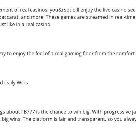
tement of real casinos, you&rsquo;ll enjoy the live casino sec
, baccarat, and more. These games are streamed in real-time,
st like in a real casino.
ay to enjoy the feel of a real gaming floor from the comfor
d Daily Wins
gs about FB777 is the chance to win big. With progressive j
 big wins. The platform is fair and transparent, so you alw