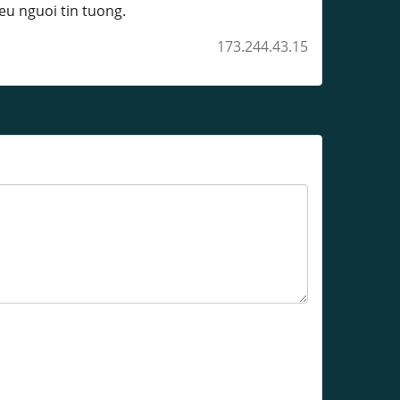
eu nguoi tin tuong.
173.244.43.15