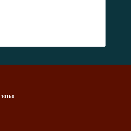
 10160