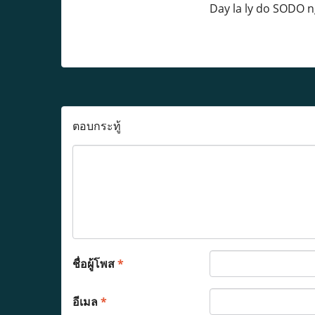
Day la ly do SODO n
ตอบกระทู้
ชื่อผู้โพส
*
อีเมล
*