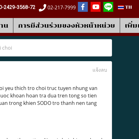
02-217-7999
0-2429-3568-72
TH
งาน
การมีส่วนร่วมของหัวหน้าหน่วย
เพิ่
 choi
แจ้งลบ
 yeu thich tro choi truc tuyen nhung van
duoc khoan hoan tra dua tren tong so tien
 quan trong khien SODO tro thanh nen tang