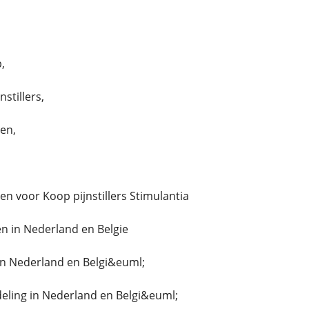
,
stillers,
len,
llen voor Koop pijnstillers Stimulantia
n in Nederland en Belgie
in Nederland en Belgi&euml;
ing in Nederland en Belgi&euml;