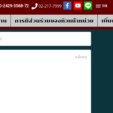
02-217-7999
0-2429-3568-72
TH
งาน
การมีส่วนร่วมของหัวหน้าหน่วย
เพิ่
m
แจ้งลบ