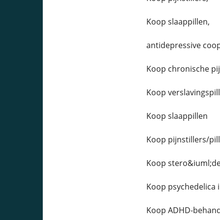
Koop slaappillen,
antidepressive coop
Koop chronische pijn
Koop verslavingspil
Koop slaappillen
Koop pijnstillers/pi
Koop stero&iuml;de
Koop psychedelica 
Koop ADHD-behandel