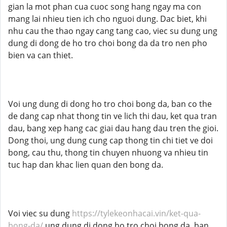
gian la mot phan cua cuoc song hang ngay ma con
mang lai nhieu tien ich cho nguoi dung. Dac biet, khi
nhu cau the thao ngay cang tang cao, viec su dung ung
dung di dong de ho tro choi bong da da tro nen pho
bien va can thiet.
Voi ung dung di dong ho tro choi bong da, ban co the
de dang cap nhat thong tin ve lich thi dau, ket qua tran
dau, bang xep hang cac giai dau hang dau tren the gioi.
Dong thoi, ung dung cung cap thong tin chi tiet ve doi
bong, cau thu, thong tin chuyen nhuong va nhieu tin
tuc hap dan khac lien quan den bong da.
Voi viec su dung
https://tylekeonhacai.vin/ket-qua-
bong-da/
ung dung di dong ho tro choi bong da, ban