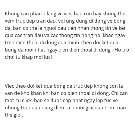
Khong can phai lo lang ve viec ban ron hay khong the
xem truc tiep tran dau, voi ung dung di dong ve bong
da, ban co the la nguoi dau tien nhan thong tin ve ket
qua cac tran dau va cac thong tin nong hoi khac ngay
tren dien thoai di dong cua minh.Theo doi ket qua
bong da moi nhat ngay tren dien thoai di dong - Ho tro
choi tu khap moi luc!
Viec theo doi ket qua bong da truc tiep khong con la
van de kho khan khi ban co dien thoai di dong. Chi can
mot cu click, ban se duoc cap nhat ngay lap tuc ve
nhung tran dau dang dien ra o moi giai dau tren toan
the gioi.