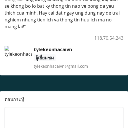
se khong bo lo bat ky thong tin nao ve bong da yeu
thich cua minh. Hay cai dat ngay ung dung nay de trai
nghiem nhung tien ich va thong tin huu ich ma no
mang lai!"
118.70.54.243
tylekeonhacaivn
ผู้เยี่ยมชม
tylekeonhacaivn@gmail.com
ตอบกระทู้