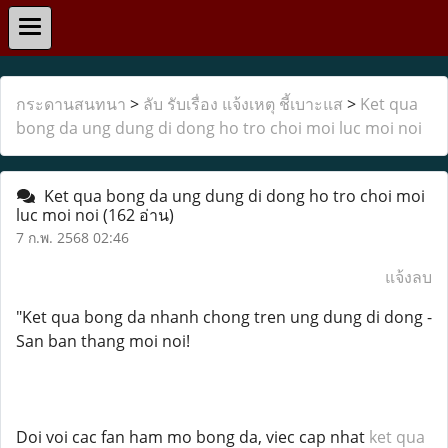
กระดานสนทนา
>
ลับ รับเรื่อง แจ้งเหตุ ชี้เบาะแส
>
Ket qua
bong da ung dung di dong ho tro choi moi luc moi noi
Ket qua bong da ung dung di dong ho tro choi moi
luc moi noi
(162 อ่าน)
7 ก.พ. 2568 02:46
แจ้งลบ
"Ket qua bong da nhanh chong tren ung dung di dong -
San ban thang moi noi!
Doi voi cac fan ham mo bong da, viec cap nhat
ket qua