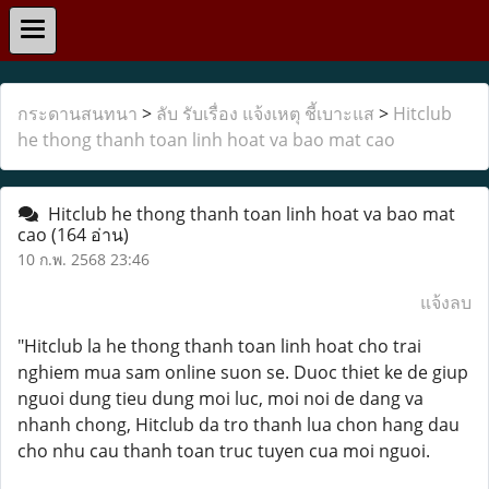
กระดานสนทนา
>
ลับ รับเรื่อง แจ้งเหตุ ชี้เบาะแส
>
Hitclub
he thong thanh toan linh hoat va bao mat cao
Hitclub he thong thanh toan linh hoat va bao mat
cao
(164 อ่าน)
10 ก.พ. 2568 23:46
แจ้งลบ
"Hitclub la he thong thanh toan linh hoat cho trai
nghiem mua sam online suon se. Duoc thiet ke de giup
nguoi dung tieu dung moi luc, moi noi de dang va
nhanh chong, Hitclub da tro thanh lua chon hang dau
cho nhu cau thanh toan truc tuyen cua moi nguoi.