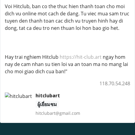
Voi Hitclub, ban co the thuc hien thanh toan cho moi
dich vu online mot cach de dang. Tu viec mua sam truc
tuyen den thanh toan cac dich vu truyen hinh hay di
dong, tat ca deu tro nen thuan loi hon bao gio het.
Hay trai nghiem Hitclub
https://hit-club.art
ngay hom
nay de cam nhan su tien loi va an toan ma no mang lai
cho moi giao dich cua ban!"
118.70.54.248
hitclubart
ผู้เยี่ยมชม
hitclubart@gmail.com