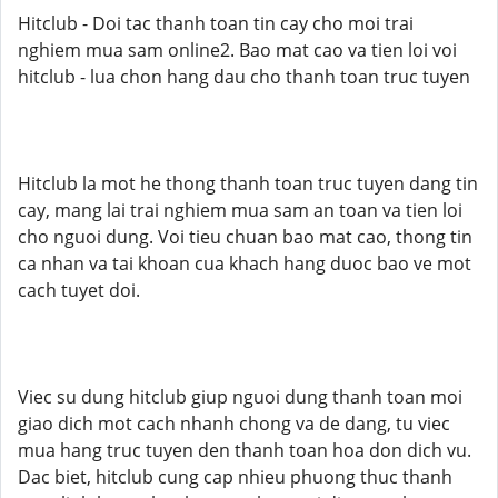
Hitclub - Doi tac thanh toan tin cay cho moi trai
nghiem mua sam online2. Bao mat cao va tien loi voi
hitclub - lua chon hang dau cho thanh toan truc tuyen
Hitclub la mot he thong thanh toan truc tuyen dang tin
cay, mang lai trai nghiem mua sam an toan va tien loi
cho nguoi dung. Voi tieu chuan bao mat cao, thong tin
ca nhan va tai khoan cua khach hang duoc bao ve mot
cach tuyet doi.
Viec su dung hitclub giup nguoi dung thanh toan moi
giao dich mot cach nhanh chong va de dang, tu viec
mua hang truc tuyen den thanh toan hoa don dich vu.
Dac biet, hitclub cung cap nhieu phuong thuc thanh