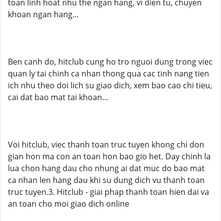
toan linh hoat nhu the ngan hang, vi dien tu, chuyen
khoan ngan hang...
Ben canh do, hitclub cung ho tro nguoi dung trong viec
quan ly tai chinh ca nhan thong qua cac tinh nang tien
ich nhu theo doi lich su giao dich, xem bao cao chi tieu,
cai dat bao mat tai khoan...
Voi hitclub, viec thanh toan truc tuyen khong chi don
gian hon ma con an toan hon bao gio het. Day chinh la
lua chon hang dau cho nhung ai dat muc do bao mat
ca nhan len hang dau khi su dung dich vu thanh toan
truc tuyen.3. Hitclub - giai phap thanh toan hien dai va
an toan cho moi giao dich online