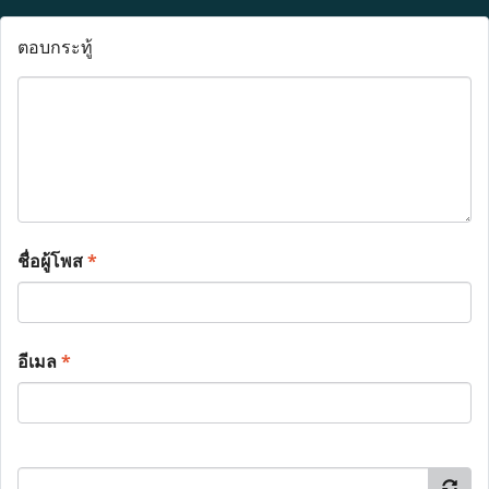
ตอบกระทู้
ชื่อผู้โพส
*
อีเมล
*