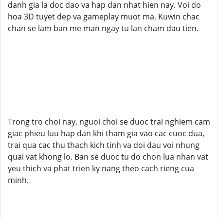
danh gia la doc dao va hap dan nhat hien nay. Voi do
hoa 3D tuyet dep va gameplay muot ma, Kuwin chac
chan se lam ban me man ngay tu lan cham dau tien.
Trong tro choi nay, nguoi choi se duoc trai nghiem cam
giac phieu luu hap dan khi tham gia vao cac cuoc dua,
trai qua cac thu thach kich tinh va doi dau voi nhung
quai vat khong lo. Ban se duoc tu do chon lua nhan vat
yeu thich va phat trien ky nang theo cach rieng cua
minh.