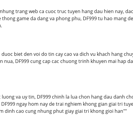
nhung trang web ca cuoc truc tuyen hang dau hien nay, dac
he thong game da dang va phong phu, DF999 tu hao mang den
.
 duoc biet den voi do tin cay cao va dich vu khach hang chu
on nua, DF999 cung cap cac chuong trinh khuyen mai hap da
t luong va uy tin, DF999 chinh la lua chon hang dau danh c
 DF999 ngay hom nay de trai nghiem khong gian giai tri tu
m dinh cao cung nhung phut giay giai tri khong gioi han""