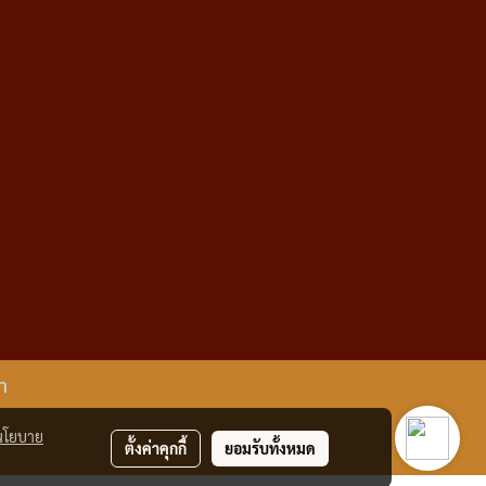
m
นโยบาย
ตั้งค่าคุกกี้
ยอมรับทั้งหมด