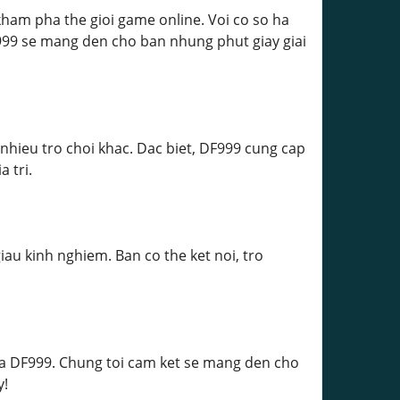
ham pha the gioi game online. Voi co so ha
F999 se mang den cho ban nhung phut giay giai
nhieu tro choi khac. Dac biet, DF999 cung cap
 tri.
au kinh nghiem. Ban co the ket noi, tro
ua DF999. Chung toi cam ket se mang den cho
y!