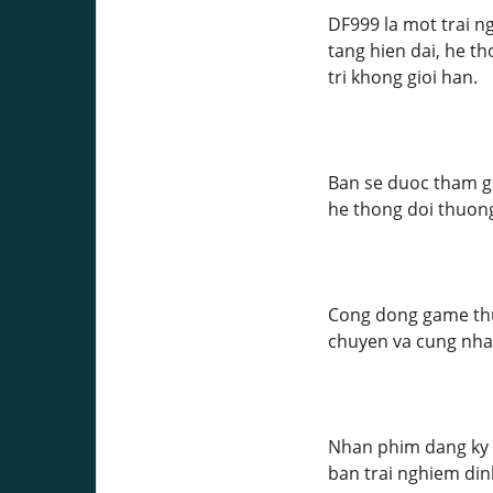
DF999 la mot trai n
tang hien dai, he t
tri khong gioi han.
Ban se duoc tham gi
he thong doi thuong
Cong dong game thu 
chuyen va cung nha
Nhan phim dang ky n
ban trai nghiem dinh