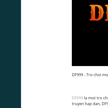
DF999 - Tro choi mo
DF999
la mot tro ch
truyen hap dan, DF99