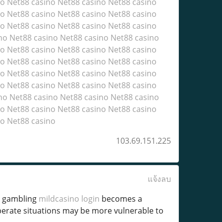
no
Net88 casino
Net88 casino
Net88 casino
no
Net88 casino
Net88 casino
Net88 casino
no
Net88 casino
Net88 casino
Net88 casino
no
Net88 casino
Net88 casino
Net88 casino
no
Net88 casino
Net88 casino
Net88 casino
no
Net88 casino
Net88 casino
Net88 casino
no
Net88 casino
Net88 casino
Net88 casino
no
Net88 casino
Net88 casino
Net88 casino
ino
Net88 casino
Net88 casino
Net88 casino
no
Net88 casino
Net88 casino
Net88 casino
no
Net88 casino
103.69.151.225
แจ้งลบ
e, gambling
mildcasino login
becomes a
sperate situations may be more vulnerable to