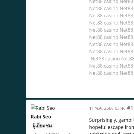
Net88 casino
Net88
Net88 casino
Net88
Net88 casino
Net88
Net88 casino
Net88
Net88 casino
Net88
Net88 casino
Net88
Net88 casino
Net88
Net88 casino
Net88
]Net88 casino
Net88
Net88 casino
Net88
Net88 casino
Net88
#1
11 พ.ค. 2568 03:46
Rabi Seo
Surprisingly, gambl
ผู้เยี่ยมชม
hopeful escape from