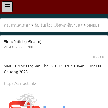
กระดานสนทนา
>
ลับ รับเรื่อง แจ้งเหตุ ชี้เบาะแส
>
SINBET
SINBET
(395 อ่าน)
20 พ.ย. 2568 21:00
แจ้งลบ
SINBET &ndash; San Choi Giai Tri Truc Tuyen Duoc Ua
Chuong 2025
https://sinbet.ink/