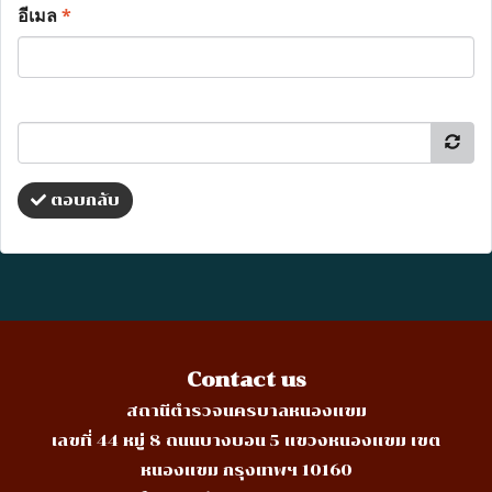
อีเมล
*
ตอบกลับ
Contact us
สถานีตำรวจนครบาลหนองแขม
เลขที่ 44 หมู่ 8 ถนนบางบอน 5 แขวงหนองแขม เขต
หนองแขม กรุงเทพฯ 10160