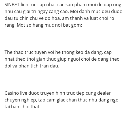
SINBET lien tuc cap nhat cac san pham moi de dap ung
nhu cau giai tri ngay cang cao. Moi danh muc deu duoc
dau tu chin chu ve do hoa, am thanh va luat choi ro
rang. Mot so hang muc noi bat gom:
The thao truc tuyen voi he thong keo da dang, cap
nhat theo thoi gian thuc giup nguoi choi de dang theo
doi va phan tich tran dau.
Casino live duoc truyen hinh truc tiep cung dealer
chuyen nghiep, tao cam giac chan thuc nhu dang ngoi
tai ban choi that.