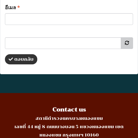
อีเมล
*
ตอบกลับ
Contact us
สถานีตำรวจนครบาลหนองแขม
เลขที่ 44 หมู่ 8 ถนนบางบอน 5 แขวงหนองแขม เขต
หนองแขม กรุงเทพฯ 10160