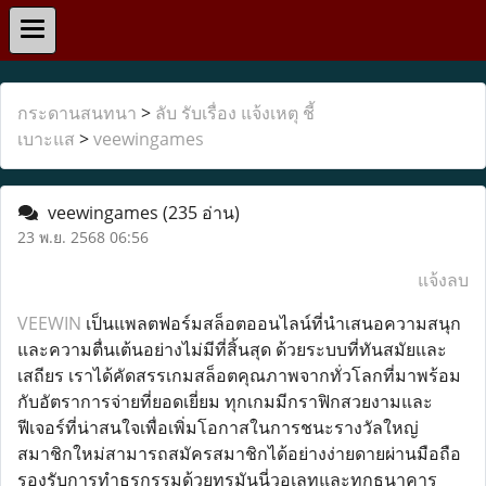
กระดานสนทนา
>
ลับ รับเรื่อง แจ้งเหตุ ชี้
เบาะแส
>
veewingames
veewingames
(235 อ่าน)
23 พ.ย. 2568 06:56
แจ้งลบ
VEEWIN
เป็นแพลตฟอร์มสล็อตออนไลน์ที่นำเสนอความสนุก
และความตื่นเต้นอย่างไม่มีที่สิ้นสุด ด้วยระบบที่ทันสมัยและ
เสถียร เราได้คัดสรรเกมสล็อตคุณภาพจากทั่วโลกที่มาพร้อม
กับอัตราการจ่ายที่ยอดเยี่ยม ทุกเกมมีกราฟิกสวยงามและ
ฟีเจอร์ที่น่าสนใจเพื่อเพิ่มโอกาสในการชนะรางวัลใหญ่
สมาชิกใหม่สามารถสมัครสมาชิกได้อย่างง่ายดายผ่านมือถือ
รองรับการทำธุรกรรมด้วยทรูมันนี่วอเลทและทุกธนาคาร