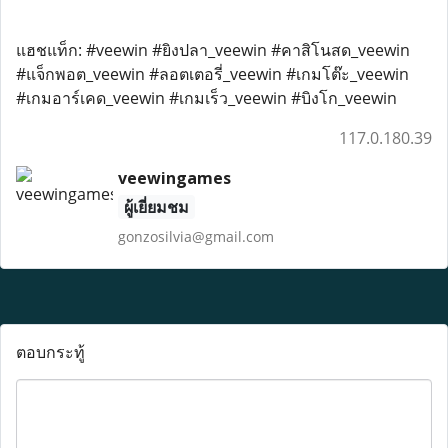
แฮชแท็ก: #veewin #ยิงปลา_veewin #คาสิโนสด_veewin
#แจ็กพอต_veewin #ลอตเตอรี่_veewin #เกมโต๊ะ_veewin
#เกมอาร์เคด_veewin #เกมเร็ว_veewin #บิงโก_veewin
117.0.180.39
veewingames
ผู้เยี่ยมชม
gonzosilvia@gmail.com
ตอบกระทู้