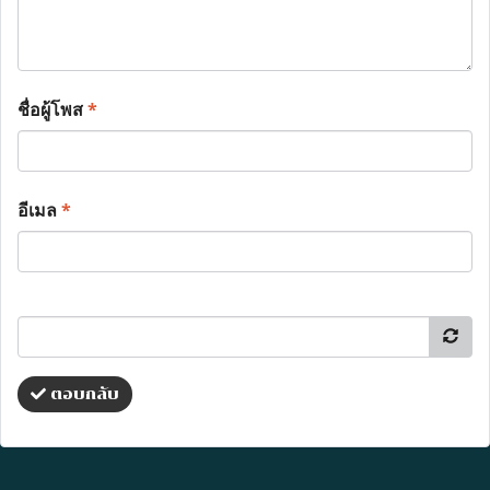
ชื่อผู้โพส
*
อีเมล
*
ตอบกลับ