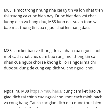
M88 la mot trong nhung nha cai uy tin va lon nhat tren
thi truong ca cuoc hien nay. Duoc biet den voi chat
luong dich vu hang dau, M88 luon dat su an toan va
bao mat thong tin cua nguoi choi len hang dau.
M88 cam ket bao ve thong tin ca nhan cua nguoi choi
mot cach chat che, dam bao rang moi thong tin ca
nhan cua nguoi choi se khong bi lo ra ngoai ma chi
duoc su dung de cung cap dich vu cho nguoi choi.
Ngoai ra, M88
https://m88.haus/
cung cam ket bao ve
giao dich tai chinh cua nguoi choi mot cach minh bach
va cong bang. Tat ca cac giao dich deu duoc thuc hien