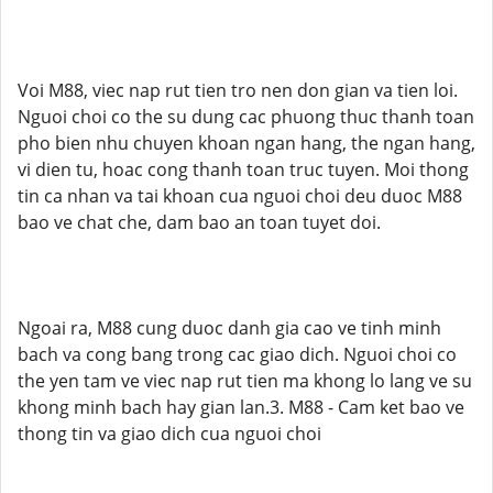
Voi M88, viec nap rut tien tro nen don gian va tien loi.
Nguoi choi co the su dung cac phuong thuc thanh toan
pho bien nhu chuyen khoan ngan hang, the ngan hang,
vi dien tu, hoac cong thanh toan truc tuyen. Moi thong
tin ca nhan va tai khoan cua nguoi choi deu duoc M88
bao ve chat che, dam bao an toan tuyet doi.
Ngoai ra, M88 cung duoc danh gia cao ve tinh minh
bach va cong bang trong cac giao dich. Nguoi choi co
the yen tam ve viec nap rut tien ma khong lo lang ve su
khong minh bach hay gian lan.3. M88 - Cam ket bao ve
thong tin va giao dich cua nguoi choi