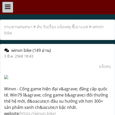
กระดานสนทนา
>
ลับ รับเรื่อง แจ้งเหตุ ชี้เบาะแส
>
winvn
bike
winvn bike
(149 อ่าน)
3 มี.ค. 2568 18:43
แจ้งลบ
Winvn - Cổng game hiện đại v&agrave; đẳng cấp quốc
tế. Win79 l&agrave; cổng game b&agrave;i đổi thưởng
thế hệ mới, đ&oacute;n đầu xu hướng với hơn 300+
sản phẩm xanh ch&iacute;n bậc nhất.
website:
https://winvn.bike/