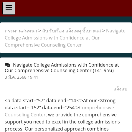
กระดานสนทนา
>
ลับ รับเรื่อง แจ้งเหตุ ชี้เบาะแส
>
Navigate
College Admissions with Confidence at Our
Comprehensive Counseling Center
Navigate College Admissions with Confidence at
Our Comprehensive Counseling Center
(141 อ่าน)
3 มี.ค. 2568 19:41
แจ้งลบ
<p data-start="57" data-end="143">At our <strong
data-start="152" data-end="254">
Comprehensive
Counseling Center
, we provide the comprehensive
support you need to excel in the college admissions
process. Our personalized approach combines