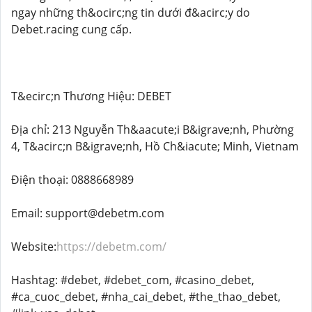
ngay những th&ocirc;ng tin dưới đ&acirc;y do
Debet.racing cung cấp.
T&ecirc;n Thương Hiệu: DEBET
Địa chỉ: 213 Nguyễn Th&aacute;i B&igrave;nh, Phường
4, T&acirc;n B&igrave;nh, Hồ Ch&iacute; Minh, Vietnam
Điện thoại: 0888668989
Email: support@debetm.com
Website:
https://debetm.com/
Hashtag: #debet, #debet_com, #casino_debet,
#ca_cuoc_debet, #nha_cai_debet, #the_thao_debet,