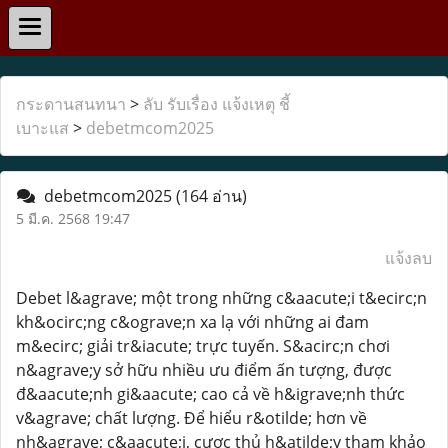
กระดานสนทนา
>
ลับ รับเรื่อง แจ้งเหตุ ชี้
เบาะแส
>
debetmcom2025
debetmcom2025
(164 อ่าน)
5 มี.ค. 2568 19:47
แจ้งลบ
Debet l&agrave; một trong những c&aacute;i t&ecirc;n
kh&ocirc;ng c&ograve;n xa lạ với những ai đam
m&ecirc; giải tr&iacute; trực tuyến. S&acirc;n chơi
n&agrave;y sở hữu nhiều ưu điểm ấn tượng, được
đ&aacute;nh gi&aacute; cao cả về h&igrave;nh thức
v&agrave; chất lượng. Để hiểu r&otilde; hơn về
nh&agrave; c&aacute;i, cược thủ h&atilde;y tham khảo