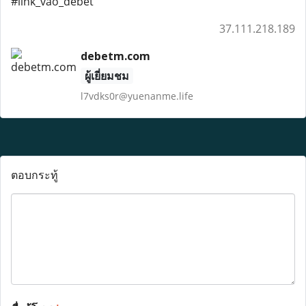
#link_vao_debet
37.111.218.189
debetm.com
ผู้เยี่ยมชม
l7vdks0r@yuenanme.life
ตอบกระทู้