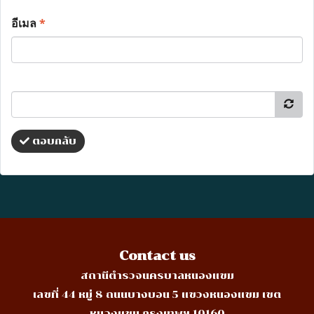
อีเมล
*
ตอบกลับ
Contact us
สถานีตำรวจนครบาลหนองแขม
เลขที่ 44 หมู่ 8 ถนนบางบอน 5 แขวงหนองแขม เขต
หนองแขม กรุงเทพฯ 10160