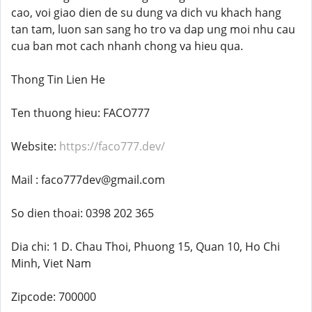
cao, voi giao dien de su dung va dich vu khach hang
tan tam, luon san sang ho tro va dap ung moi nhu cau
cua ban mot cach nhanh chong va hieu qua.
Thong Tin Lien He
Ten thuong hieu: FACO777
Website:
https://faco777.dev/
Mail : faco777dev@gmail.com
So dien thoai: 0398 202 365
Dia chi: 1 D. Chau Thoi, Phuong 15, Quan 10, Ho Chi
Minh, Viet Nam
Zipcode: 700000