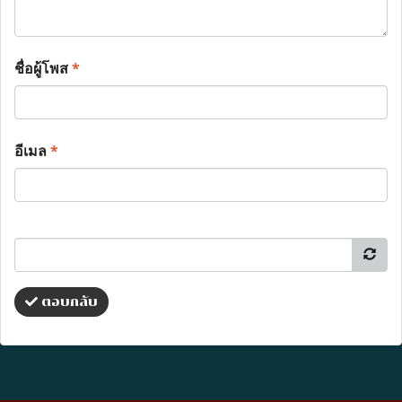
ชื่อผู้โพส
*
อีเมล
*
ตอบกลับ