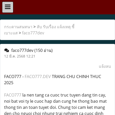
กระดานสนทนา
>
ลับ รับเรื่อง แจ้งเหตุ ชี้
เบาะแส
>
faco777dev
faco777dev
(150 อ่าน)
12 มี.ค. 2568 12:21
แจ้งลบ
FACO777 -
FACO777.DEV
TRANG CHU CHINH THUC
2025
FACO777
la nen tang ca cuoc truc tuyen dang tin cay,
noi bat voi ty le cuoc hap dan cung he thong bao mat
thong tin an toan tuyet doi. Chung toi cam ket mang
den cho nguoi choi nhung trai nghiem ca cuoc dinh