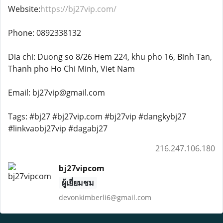
Website:
https://bj27vip.com/
Phone: 0892338132
Dia chi: Duong so 8/26 Hem 224, khu pho 16, Binh Tan,
Thanh pho Ho Chi Minh, Viet Nam
Email: bj27vip@gmail.com
Tags: #bj27 #bj27vip.com #bj27vip #dangkybj27
#linkvaobj27vip #dagabj27
216.247.106.180
bj27vipcom
ผู้เยี่ยมชม
devonkimberli6@gmail.com