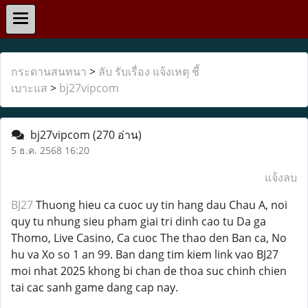
กระดานสนทนา
>
ลับ รับเรื่อง แจ้งเหตุ ชี้
เบาะแส
>
bj27vipcom
bj27vipcom
(270 อ่าน)
5 ธ.ค. 2568 16:20
แจ้งลบ
BJ27
Thuong hieu ca cuoc uy tin hang dau Chau A, noi
quy tu nhung sieu pham giai tri dinh cao tu Da ga
Thomo, Live Casino, Ca cuoc The thao den Ban ca, No
hu va Xo so 1 an 99. Ban dang tim kiem link vao BJ27
moi nhat 2025 khong bi chan de thoa suc chinh chien
tai cac sanh game dang cap nay.