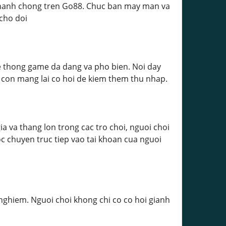
 nhanh chong tren Go88. Chuc ban may man va
cho doi
he thong game da dang va pho bien. Noi day
a con mang lai co hoi de kiem them thu nhap.
a va thang lon trong cac tro choi, nguoi choi
c chuyen truc tiep vao tai khoan cua nguoi
i nghiem. Nguoi choi khong chi co co hoi gianh