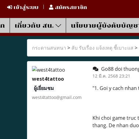
เข้าสู่ระบบ
สมัครสมาชิก
รก
เกี่ยวกับ สน.
นโยบายผู้บังคับบัญช
กระดานสนทนา
>
ลับ รับเรื่อง แจ้งเหตุ ชี้เบาะแส
>
Go88 doi thuong 
12 มี.ค. 2568 23:21
west4tattoo
ผู้เยี่ยมชม
"1. Goi y cach nha
west4tattoo@gmail.com
Khi choi game truc 
thang. De nhan duo