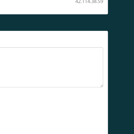
42.114.38.59