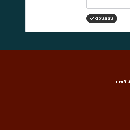
ตอบกลับ
เลขที