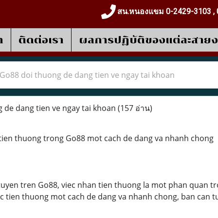
สน.หนองแขม 0-2429-3103 , 
า
ติดต่อเรา
ผลการปฎิบัติของแต่ละสาย
Go88 doi thuong de dang tien ve ngay tai khoan
de dang tien ve ngay tai khoan
(157 อ่าน)
n tien thuong trong Go88 mot cach de dang va nhanh chong
tuyen tren Go88, viec nhan tien thuong la mot phan quan tr
c tien thuong mot cach de dang va nhanh chong, ban can t