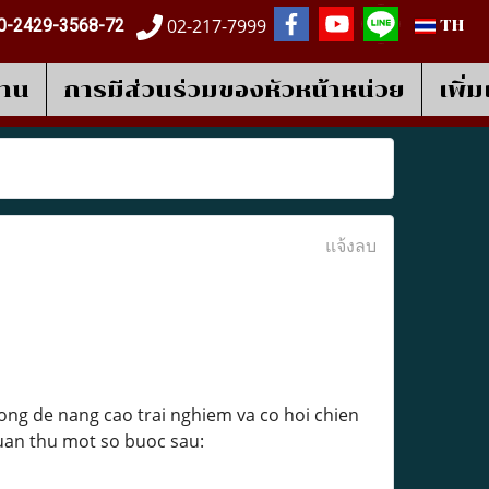
02-217-7999
0-2429-3568-72
TH
งาน
การมีส่วนร่วมของหัวหน้าหน่วย
เพิ่
แจ้งลบ
ong de nang cao trai nghiem va co hoi chien
uan thu mot so buoc sau: