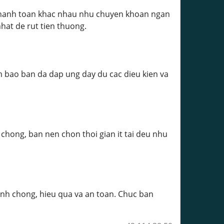
thanh toan khac nhau nhu chuyen khoan ngan
nhat de rut tien thuong.
am bao ban da dap ung day du cac dieu kien va
 chong, ban nen chon thoi gian it tai deu nhu
anh chong, hieu qua va an toan. Chuc ban