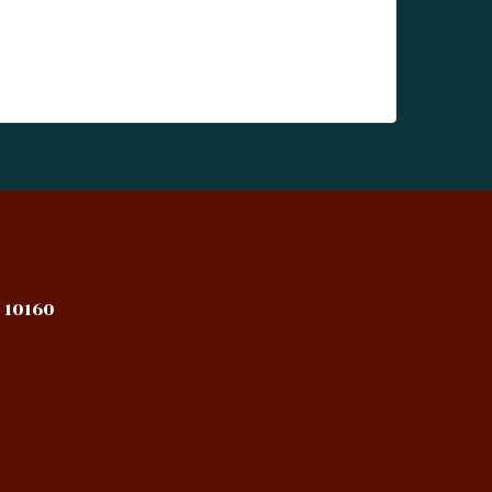
 10160