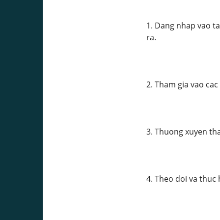
1. Dang nhap vao ta
ra.
2. Tham gia vao cac
3. Thuong xuyen tha
4. Theo doi va thuc