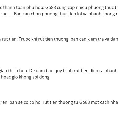
c thanh toan phu hop: Go88 cung cap nhieu phuong thuc 
e cao,.... Ban can chon phuong thuc tien loi va nhanh chong 
n rut tien: Truoc khi rut tien thuong, ban can kiem tra va d
 gian thich hop: De dam bao quy trinh rut tien dien ra nhanh
 hoac gio khong soi dong.
tren, ban se co co hoi rut tien thuong tu Go88 mot cach nh