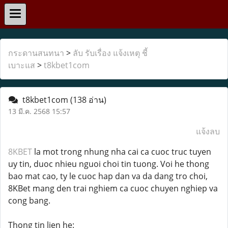
กระดานสนทนา
>
ลับ รับเรื่อง แจ้งเหตุ ชี้
เบาะแส
>
t8kbet1com
t8kbet1com
(138 อ่าน)
13 มี.ค. 2568 15:57
แจ้งลบ
8KBET
la mot trong nhung nha cai ca cuoc truc tuyen
uy tin, duoc nhieu nguoi choi tin tuong. Voi he thong
bao mat cao, ty le cuoc hap dan va da dang tro choi,
8KBet mang den trai nghiem ca cuoc chuyen nghiep va
cong bang.
Thong tin lien he: