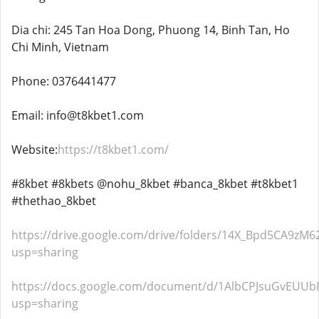
Dia chi: 245 Tan Hoa Dong, Phuong 14, Binh Tan, Ho
Chi Minh, Vietnam
Phone: 0376441477
Email: info@t8kbet1.com
Website:
https://t8kbet1.com/
#8kbet #8kbets @nohu_8kbet #banca_8kbet #t8kbet1
#thethao_8kbet
https://drive.google.com/drive/folders/14X_Bpd5CA9z
usp=sharing
https://docs.google.com/document/d/1AlbCPJsuGvEUUbI
usp=sharing