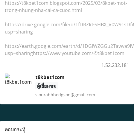
https://t8kbet1com.blogspot.com/2025/03/8kbet-mot-
trong-nhung-nha-cai-ca-cuoc.html
https://drive.google.com/file/d/1fDRZIrFSHBX_V0W91sDfi
usp=sharing
https://earth.google.com/earth/d/1DGlWZGGu2Tawva9I
usp=sharinghttps://www.youtube.com/@t8kbet1com
1.52.232.181
t8kbet1com
ผู้เยี่ยมชม
s.ourabhhodgson@gmail.com
ตอบกระทู้