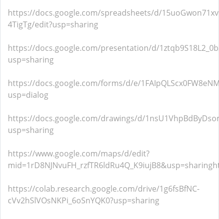
https://docs.google.com/spreadsheets/d/15uoGwon71
4TigTg/edit?usp=sharing
https://docs.google.com/presentation/d/1ztqb9S18L2_
usp=sharing
https://docs.google.com/forms/d/e/1FAIpQLScx0FW8
usp=dialog
https://docs.google.com/drawings/d/1nsU1VhpBdByDson
usp=sharing
https://www.google.com/maps/d/edit?
mid=1rD8NJNvuFH_rzfTR6ldRu4Q_K9iujB8&usp=sharing
h
https://colab.research.google.com/drive/1g6fsBfNC-
cVv2hSlVOsNKPi_6oSnYQK0?usp=sharing