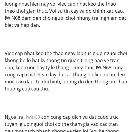
luong nhat hien nay voi viec cap nhat keo the thao
theo thoi gian thuc. Voi su tin cay va do chinh xac cao,
IWIN68 dem den cho nguoi choi nhung trai nghiem dac
biet va hap dan.
Viec cap nhat keo the thao ngay lap tuc giup nguoi choi
khong bo lo bat ky thong tin quan trong nao ve tran
dau, keo cuoc hay ty le thang. Dong thoi, IWIN68 cung
cung cap chi tiet va day du cac thong tin lien quan den
moi tran dau, tu doi hinh, phong do den thong tin chan
thuong cua cau thu.
Ngoai ra,
Iwin68
con cung cap dich vu dat cuoc truc
tuyen, giup nguoi choi co the tham gia vao cac tran
dau mot cach nhanh chong va tien loi. Voi he thong