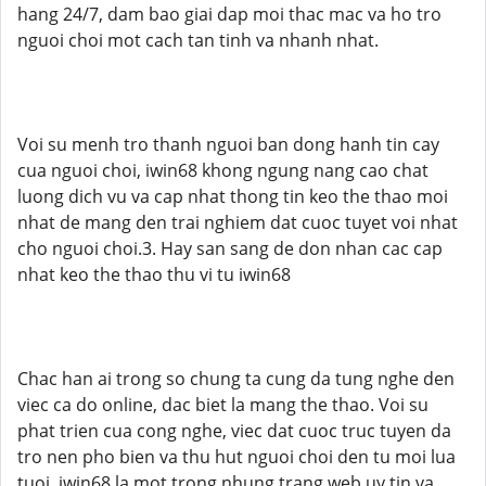
hang 24/7, dam bao giai dap moi thac mac va ho tro
nguoi choi mot cach tan tinh va nhanh nhat.
Voi su menh tro thanh nguoi ban dong hanh tin cay
cua nguoi choi, iwin68 khong ngung nang cao chat
luong dich vu va cap nhat thong tin keo the thao moi
nhat de mang den trai nghiem dat cuoc tuyet voi nhat
cho nguoi choi.3. Hay san sang de don nhan cac cap
nhat keo the thao thu vi tu iwin68
Chac han ai trong so chung ta cung da tung nghe den
viec ca do online, dac biet la mang the thao. Voi su
phat trien cua cong nghe, viec dat cuoc truc tuyen da
tro nen pho bien va thu hut nguoi choi den tu moi lua
tuoi. iwin68 la mot trong nhung trang web uy tin va