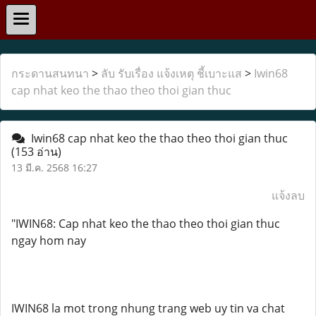
กระดานสนทนา
>
ลับ รับเรื่อง แจ้งเหตุ ชี้เบาะแส
>
Iwin68
cap nhat keo the thao theo thoi gian thuc
Iwin68 cap nhat keo the thao theo thoi gian thuc
(153 อ่าน)
13 มี.ค. 2568 16:27
แจ้งลบ
"IWIN68: Cap nhat keo the thao theo thoi gian thuc
ngay hom nay
IWIN68 la mot trong nhung trang web uy tin va chat