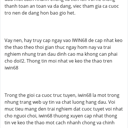
thanh toan an toan va da dang, viec tham gia ca cuoc
tro nen de dang hon bao gio het.
Vay nen, hay truy cap ngay vao IWIN68 de cap nhat keo
the thao theo thoi gian thuc ngay hom nay va trai
nghiem nhung tran dau dinh cao ma khong can phai
cho doi!2. Thong tin moi nhat ve keo the thao tren
iwin68
Trong the gioi ca cuoc truc tuyen, iwin68 la mot trong
nhung trang web uy tin va chat luong hang dau. Voi
muc tieu mang den trai nghiem dat cuoc tuyet voi nhat
cho nguoi choi, iwin68 thuong xuyen cap nhat thong
tin ve keo the thao mot cach nhanh chong va chinh