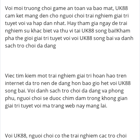
Voi moi truong choi game an toan va bao mat, UK88
cam ket mang den cho nguoi choi trai nghiem giai tri
tuyet voi va hap dan nhat. Hay tham gia ngay de trai
nghiem su khac biet va thu vi tai UK88 song bai!Kham
pha the gioi giai tri tuyet voi voi UK88 song bai va danh
sach tro choi da dang
Viec tim kiem mot trai nghiem giai tri hoan hao tren
internet da tro nen de dang hon bao gio het voi UK88
song bai. Voi danh sach tro choi da dang va phong
phu, nguoi choi se duoc chim dam trong khong gian
giai tri tuyet voi ma trang web nay mang lai.
Voi UK88, nguoi choi co the trai nghiem cac tro choi