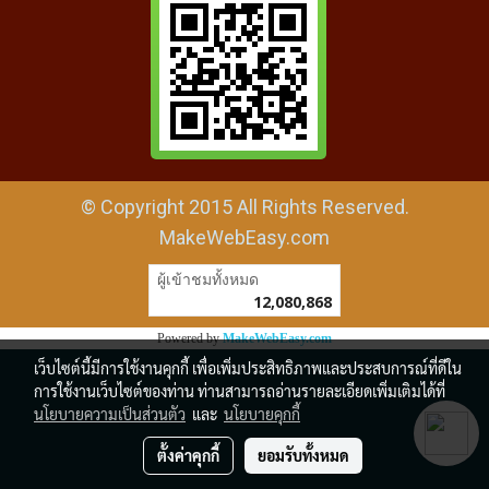
© Copyright 2015 All Rights Reserved.
MakeWebEasy.com
ผู้เข้าชมวันนี้
1
Powered by
MakeWebEasy.com
เว็บไซต์นี้มีการใช้งานคุกกี้ เพื่อเพิ่มประสิทธิภาพและประสบการณ์ที่ดีใน
การใช้งานเว็บไซต์ของท่าน ท่านสามารถอ่านรายละเอียดเพิ่มเติมได้ที่
นโยบายความเป็นส่วนตัว
และ
นโยบายคุกกี้
ตั้งค่าคุกกี้
ยอมรับทั้งหมด