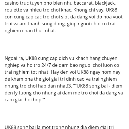
casino truc tuyen pho bien nhu baccarat, blackjack,
roulette va nhieu tro choi khac. Khong chi vay, UK88
con cung cap cac tro choi slot da dang voi do hoa vuot
troi va am thanh song dong, giup nguoi choi co trai
nghiem chan thuc nhat.
Ngoai ra, UK88 cung cap dich vu khach hang chuyen
nghiep va ho tro 24/7 de dam bao nguoi choi luon co
trai nghiem tot nhat. Hay den voi UK88 ngay hom nay
de kham pha the gioi giai tri dinh cao va trai nghiem
nhung tro choi hap dan nhat!3. ""UK88 song bai - diem
den ly tuong cho nhung ai dam me tro choi da dang va
cam giac hoi hop""
UK88 song bai la mot trong nhung dia diem giai tri