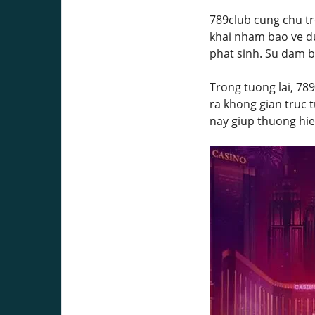
789club cung chu tr
khai nham bao ve du
phat sinh. Su dam b
Trong tuong lai, 78
ra khong gian truc t
nay giup thuong hie