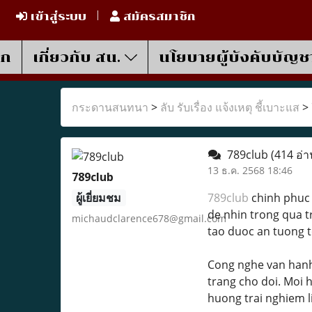
เข้าสู่ระบบ
สมัครสมาชิก
รก
เกี่ยวกับ สน.
นโยบายผู้บังคับบัญช
กระดานสนทนา
>
ลับ รับเรื่อง แจ้งเหตุ ชี้เบาะแส
>
789club
(414 อ่า
13 ธ.ค. 2568 18:46
789club
ผู้เยี่ยมชม
789club
chinh phuc 
de nhin trong qua t
michaudclarence678@gmail.com
tao duoc an tuong to
Cong nghe van hanh 
trang cho doi. Moi 
huong trai nghiem l