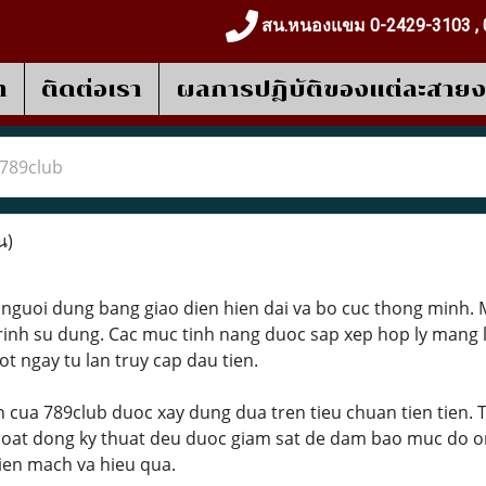
สน.หนองแขม 0-2429-3103 , 
า
ติดต่อเรา
ผลการปฎิบัติของแต่ละสาย
789club
น)
nguoi dung bang giao dien hien dai va bo cuc thong minh. 
rinh su dung. Cac muc tinh nang duoc sap xep hop ly mang la
t ngay tu lan truy cap dau tien.
cua 789club duoc xay dung dua tren tieu chuan tien tien. T
hoat dong ky thuat deu duoc giam sat de dam bao muc do on
ien mach va hieu qua.