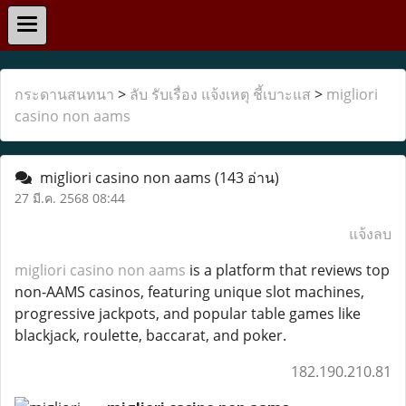
กระดานสนทนา
>
ลับ รับเรื่อง แจ้งเหตุ ชี้เบาะแส
>
migliori
casino non aams
migliori casino non aams
(143 อ่าน)
27 มี.ค. 2568 08:44
แจ้งลบ
migliori casino non aams
is a platform that reviews top
non-AAMS casinos, featuring unique slot machines,
progressive jackpots, and popular table games like
blackjack, roulette, baccarat, and poker.
182.190.210.81