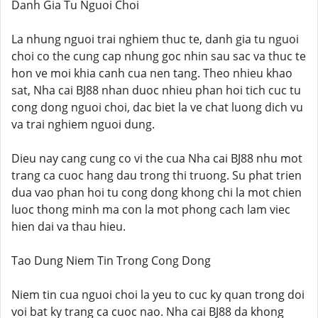
Danh Gia Tu Nguoi Choi
La nhung nguoi trai nghiem thuc te, danh gia tu nguoi
choi co the cung cap nhung goc nhin sau sac va thuc te
hon ve moi khia canh cua nen tang. Theo nhieu khao
sat, Nha cai BJ88 nhan duoc nhieu phan hoi tich cuc tu
cong dong nguoi choi, dac biet la ve chat luong dich vu
va trai nghiem nguoi dung.
Dieu nay cang cung co vi the cua Nha cai BJ88 nhu mot
trang ca cuoc hang dau trong thi truong. Su phat trien
dua vao phan hoi tu cong dong khong chi la mot chien
luoc thong minh ma con la mot phong cach lam viec
hien dai va thau hieu.
Tao Dung Niem Tin Trong Cong Dong
Niem tin cua nguoi choi la yeu to cuc ky quan trong doi
voi bat ky trang ca cuoc nao. Nha cai BJ88 da khong