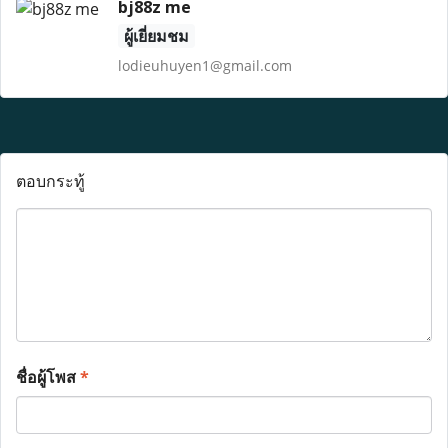
bj88z me
ผู้เยี่ยมชม
lodieuhuyen1@gmail.com
ตอบกระทู้
ชื่อผู้โพส
*