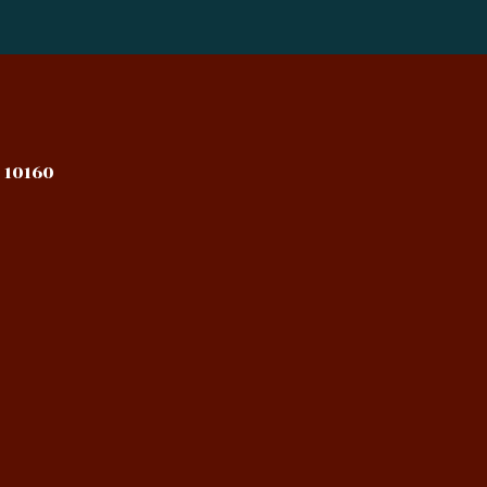
 10160