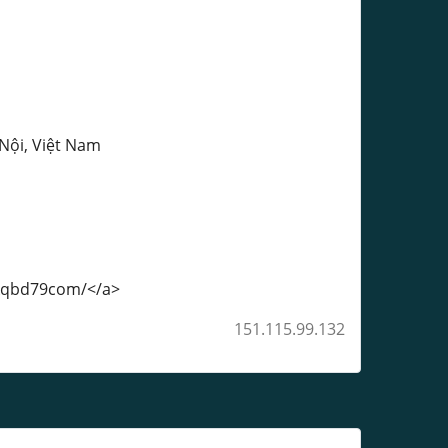
Nội, Việt Nam
/kqbd79com/</a>
151.115.99.132