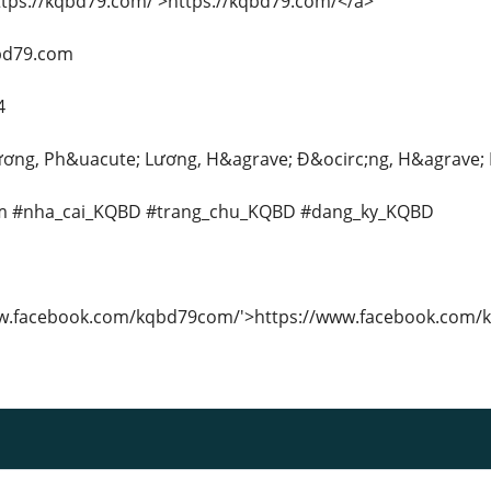
https://kqbd79.com/'>https://kqbd79.com/</a>
bd79.com
4
Lương, Ph&uacute; Lương, H&agrave; Đ&ocirc;ng, H&agrave; 
 #nha_cai_KQBD #trang_chu_KQBD #dang_ky_KQBD
www.facebook.com/kqbd79com/'>https://www.facebook.com