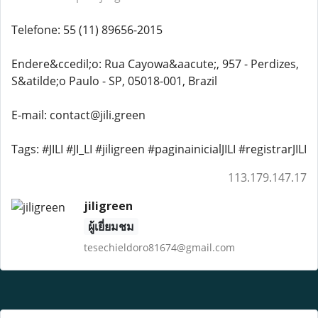
Telefone: 55 (11) 89656-2015
Endere&ccedil;o: Rua Cayowa&aacute;, 957 - Perdizes,
S&atilde;o Paulo - SP, 05018-001, Brazil
E-mail: contact@jili.green
Tags: #JILI #JI_LI #jiligreen #paginainicialJILI #registrarJILI
113.179.147.17
jiligreen
ผู้เยี่ยมชม
tesechieldoro81674@gmail.com