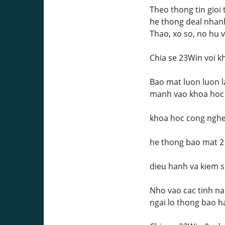
Theo thong tin gioi
he thong deal nhanh
Thao, xo so, no hu v
Chia se 23Win voi k
Bao mat luon luon l
manh vao khoa hoc 
khoa hoc cong nghe 
he thong bao mat 2 
dieu hanh va kiem s
Nho vao cac tinh na
ngai lo thong bao ha