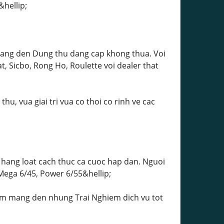
hellip;
mang den Dung thu dang cap khong thua. Voi
, Sicbo, Rong Ho, Roulette voi dealer that
u, vua giai tri vua co thoi co rinh ve cac
n hang loat cach thuc ca cuoc hap dan. Nguoi
Mega 6/45, Power 6/55&hellip;
am mang den nhung Trai Nghiem dich vu tot