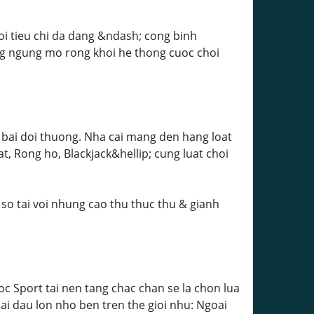
oi tieu chi da dang &ndash; cong binh
ng ngung mo rong khoi he thong cuoc choi
 bai doi thuong. Nha cai mang den hang loat
, Rong ho, Blackjack&hellip; cung luat choi
 so tai voi nhung cao thu thuc thu & gianh
 Sport tai nen tang chac chan se la chon lua
i dau lon nho ben tren the gioi nhu: Ngoai