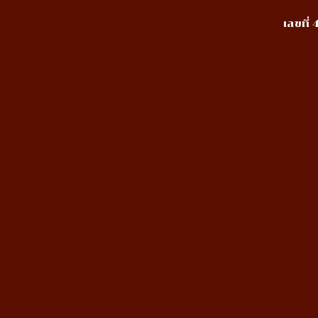
เลขที