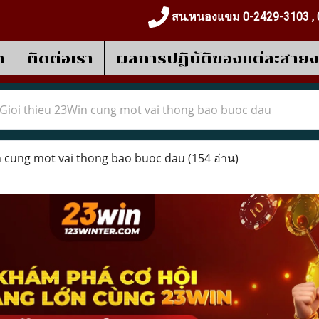
สน.หนองแขม 0-2429-3103 , 
า
ติดต่อเรา
ผลการปฎิบัติของแต่ละสาย
Gioi thieu 23Win cung mot vai thong bao buoc dau
n cung mot vai thong bao buoc dau
(154 อ่าน)