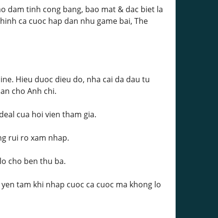
ao dam tinh cong bang, bao mat & dac biet la
 hinh ca cuoc hap dan nhu game bai, The
ine. Hieu duoc dieu do, nha cai da dau tu
an cho Anh chi.
deal cua hoi vien tham gia.
ng rui ro xam nhap.
lo cho ben thu ba.
n yen tam khi nhap cuoc ca cuoc ma khong lo