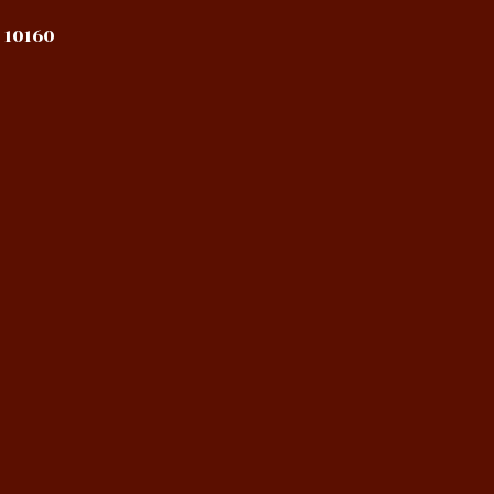
 10160