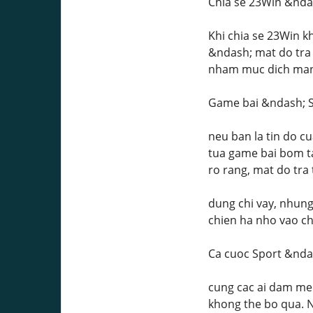
Chia se 23Win &ndas
Khi chia se 23Win k
&ndash; mat do tra
nham muc dich mang
Game bai &ndash; S
neu ban la tin do c
tua game bai bom ta
ro rang, mat do tra
dung chi vay, nhung
chien ha nho vao c
Ca cuoc Sport &nda
cung cac ai dam me 
khong the bo qua. N