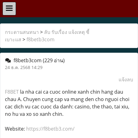
กระดานสนทนา
>
ลับ รับเรื่อง แจ้งเหตุ ชี้
เบาะแส
>
f8betb3com
f8betb3com
(229 อ่าน)
24 ธ.ค. 2568 14:29
แจ้งลบ
F8BET
la nha cai ca cuoc online xanh chin hang dau
chau A. Chuyen cung cap va mang den cho nguoi choi
cac dich vu cac cuoc da danh: casino, the thao, tai xiu,
no hu va xo so xanh chin.
Website:
https://f8betb3.com/