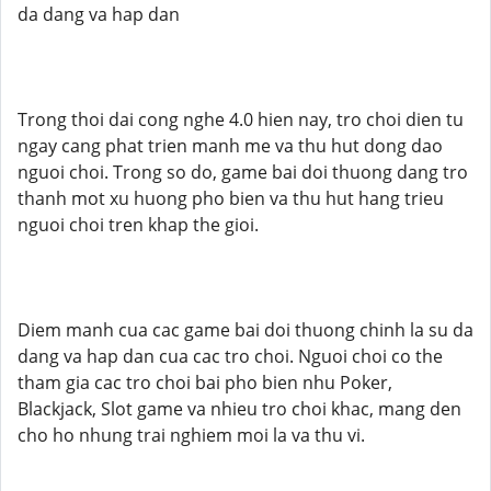
da dang va hap dan
Trong thoi dai cong nghe 4.0 hien nay, tro choi dien tu
ngay cang phat trien manh me va thu hut dong dao
nguoi choi. Trong so do, game bai doi thuong dang tro
thanh mot xu huong pho bien va thu hut hang trieu
nguoi choi tren khap the gioi.
Diem manh cua cac game bai doi thuong chinh la su da
dang va hap dan cua cac tro choi. Nguoi choi co the
tham gia cac tro choi bai pho bien nhu Poker,
Blackjack, Slot game va nhieu tro choi khac, mang den
cho ho nhung trai nghiem moi la va thu vi.