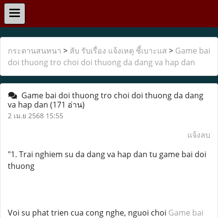
กระดานสนทนา
>
ลับ รับเรื่อง แจ้งเหตุ ชี้เบาะแส
>
Game bai
doi thuong tro choi doi thuong da dang va hap dan
Game bai doi thuong tro choi doi thuong da dang
va hap dan
(171 อ่าน)
2 เม.ย 2568 15:55
แจ้งลบ
"1. Trai nghiem su da dang va hap dan tu game bai doi
thuong
Voi su phat trien cua cong nghe, nguoi choi
Game bai