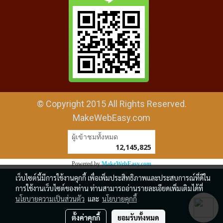
© Copyright 2015 All Rights Reserved.
MakeWebEasy.com
ผู้เข้าชมวันนี้
15,756
Powered by
MakeWebEasy.com
เว็บไซต์นี้มีการใช้งานคุกกี้ เพื่อเพิ่มประสิทธิภาพและประสบการณ์ที่ดีใน
การใช้งานเว็บไซต์ของท่าน ท่านสามารถอ่านรายละเอียดเพิ่มเติมได้ที่
นโยบายความเป็นส่วนตัว
และ
นโยบายคุกกี้
ตั้งค่าคุกกี้
ยอมรับทั้งหมด