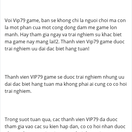
Voi Vip79 game, ban se khong chi la nguoi choi ma con
la mot phan cua mot cong dong dam me game lon
manh. Hay tham gia ngay va trai nghiem su khac biet
ma game nay mang lai!2. Thanh vien Vip79 game duoc
trai nghiem uu dai dac biet hang tuan!
Thanh vien VIP79 game se duoc trai nghiem nhung uu
dai dac biet hang tuan ma khong phai ai cung co co hoi
trai nghiem.
Trong suot tuan qua, cac thanh vien VIP79 da duoc
tham gia vao cac su kien hap dan, co co hoi nhan duoc