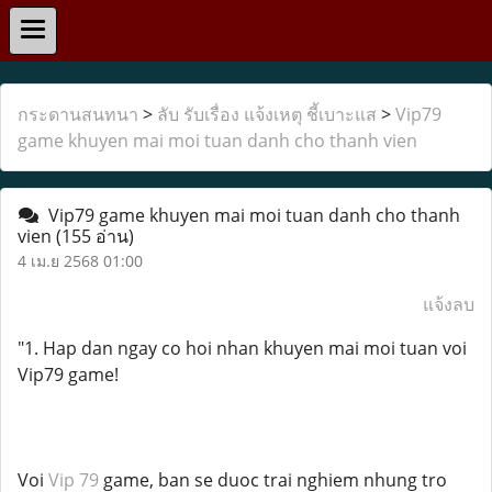
กระดานสนทนา
>
ลับ รับเรื่อง แจ้งเหตุ ชี้เบาะแส
>
Vip79
game khuyen mai moi tuan danh cho thanh vien
Vip79 game khuyen mai moi tuan danh cho thanh
vien
(155 อ่าน)
4 เม.ย 2568 01:00
แจ้งลบ
"1. Hap dan ngay co hoi nhan khuyen mai moi tuan voi
Vip79 game!
Voi
Vip 79
game, ban se duoc trai nghiem nhung tro