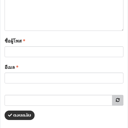
ชื่อผู้โพส
*
อีเมล
*
ตอบกลับ