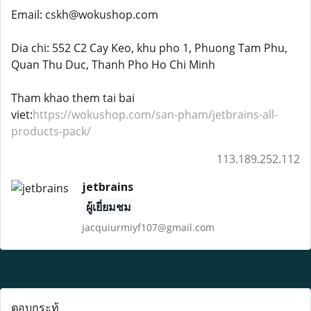
Email: cskh@wokushop.com
Dia chi: 552 C2 Cay Keo, khu pho 1, Phuong Tam Phu,
Quan Thu Duc, Thanh Pho Ho Chi Minh
Tham khao them tai bai
viet:
https://wokushop.com/san-pham/jetbrains-all-
products-pack/
113.189.252.112
jetbrains
ผู้เยี่ยมชม
jacquiurmiyf107@gmail.com
ตอบกระทู้