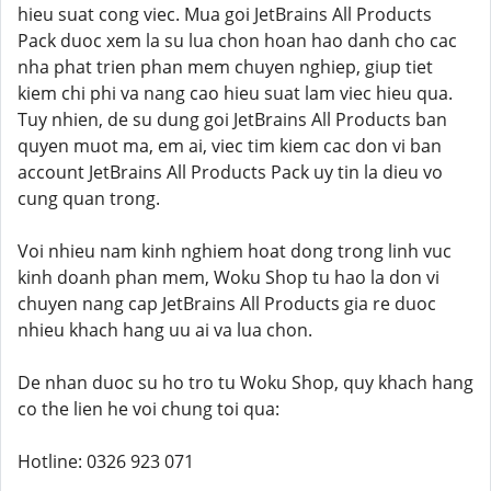
hieu suat cong viec. Mua goi JetBrains All Products
Pack duoc xem la su lua chon hoan hao danh cho cac
nha phat trien phan mem chuyen nghiep, giup tiet
kiem chi phi va nang cao hieu suat lam viec hieu qua.
Tuy nhien, de su dung goi JetBrains All Products ban
quyen muot ma, em ai, viec tim kiem cac don vi ban
account JetBrains All Products Pack uy tin la dieu vo
cung quan trong.
Voi nhieu nam kinh nghiem hoat dong trong linh vuc
kinh doanh phan mem, Woku Shop tu hao la don vi
chuyen nang cap JetBrains All Products gia re duoc
nhieu khach hang uu ai va lua chon.
De nhan duoc su ho tro tu Woku Shop, quy khach hang
co the lien he voi chung toi qua:
Hotline: 0326 923 071