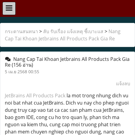
กระดานสนทนา
>
ลับ รับเรื่อง แจ้งเหตุ ชี้เบาะแส
>
Nang
Cap Tai Khoan Jetbrains All Products Pack Gia Re
Nang Cap Tai Khoan Jetbrains All Products Pack Gia
Re
(156 อ่าน)
5 เม.ย 2568 00:55
แจ้งลบ
JetBrains All Products Pack
la mot trong nhung dich vu
noi bat nhat cua JetBrains. Dich vu nay cho phep nguoi
dung truy cap vao tat ca cac san pham cua JetBrains,
bao gom IDE, cong cu ho tro quan ly, phan tich ma
nguon va kiem thu, cung cap moi truong phat trien
phan mem chuyen nghiep cho nguoi dung, nang cao