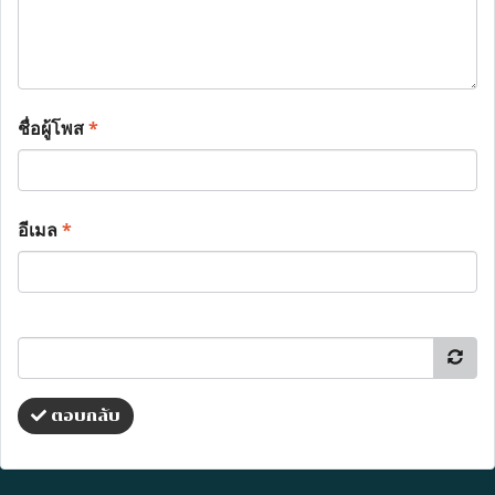
ชื่อผู้โพส
*
อีเมล
*
ตอบกลับ