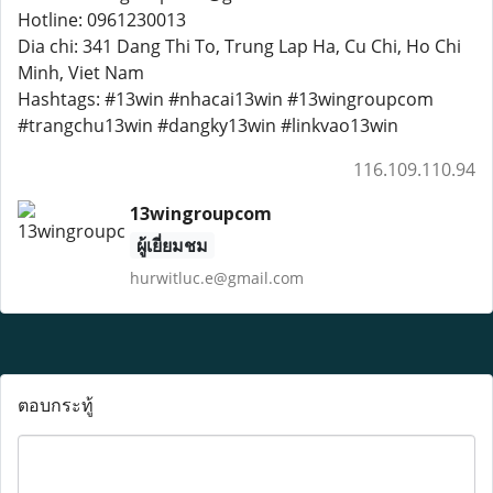
Hotline: 0961230013
Dia chi: 341 Dang Thi To, Trung Lap Ha, Cu Chi, Ho Chi
Minh, Viet Nam
Hashtags: #13win #nhacai13win #13wingroupcom
#trangchu13win #dangky13win #linkvao13win
116.109.110.94
13wingroupcom
ผู้เยี่ยมชม
hurwitluc.e@gmail.com
ตอบกระทู้