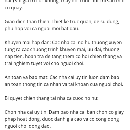
dac) voi gia tri cuc khung, thay doi cuoc doi chi sau mot
cu quay.
Giao dien than thien: Thiet ke truc quan, de su dung,
phu hop voi ca nguoi moi bat dau.
Khuyen mai hap dan: Cac nha cai no hu thuong xuyen
tung ra cac chuong trinh khuyen mai, uu dai, thuong
nap tien, hoan tra de tang them co hoi chien thang va
trai nghiem tuyet voi cho nguoi choi.
An toan va bao mat: Cac nha cai uy tin luon dam bao
an toan thong tin ca nhan va tai khoan cua nguoi choi.
Bi quyet chien thang tai nha ca cuoc no hu:
Chon nha cai uy tin: Dam bao nha cai ban chon co giay
phep hoat dong, duoc danh gia cao va co cong dong
nguoi choi dong dao.