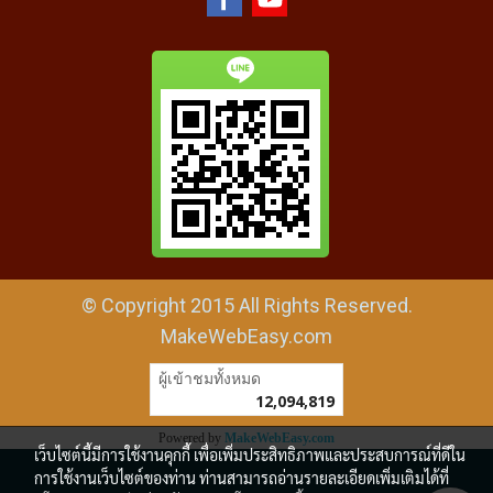
© Copyright 2015 All Rights Reserved.
MakeWebEasy.com
ผู้เข้าชมทั้งหมด
12,094,819
Powered by
MakeWebEasy.com
เว็บไซต์นี้มีการใช้งานคุกกี้ เพื่อเพิ่มประสิทธิภาพและประสบการณ์ที่ดีใน
การใช้งานเว็บไซต์ของท่าน ท่านสามารถอ่านรายละเอียดเพิ่มเติมได้ที่