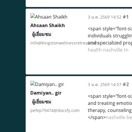
#1
3 ม.ค. 2569 14:52
Ahsaan Shaikh
<span style="font-si
ผู้เยี่ยมชม
individuals struggli
and specialized pro
info@kingstonwellnessretreat.com
health nashville tn
#2
3 ม.ค. 2569 14:57
Damiyan.. gir
<span style="font-si
ผู้เยี่ยมชม
and treating emotio
therapy, counseling,
pefep79474@docsfy.com
</span>
nashville b