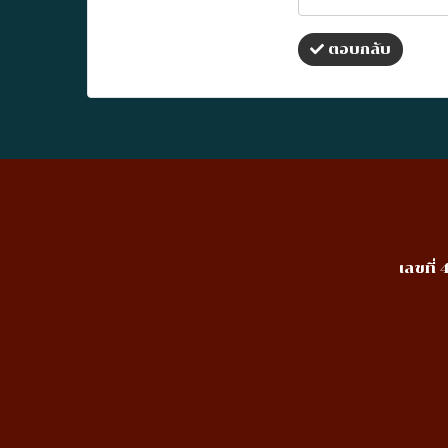
ตอบกลับ
เลขที