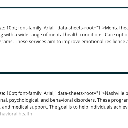
ze: 10pt; font-family: Arial;" data-sheets-root="1">Mental he
ng with a wide range of mental health conditions. Care optio
grams. These services aim to improve emotional resilience 
ze: 10pt; font-family: Arial;" data-sheets-root="1">Nashville
nal, psychological, and behavioral disorders. These progra
 and medical support. The goal is to help individuals achiev
ehavioral health