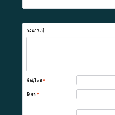
ตอบกระทู้
ชื่อผู้โพส
*
อีเมล
*