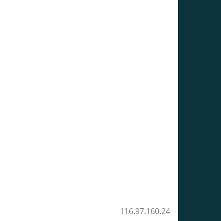
116.97.160.24