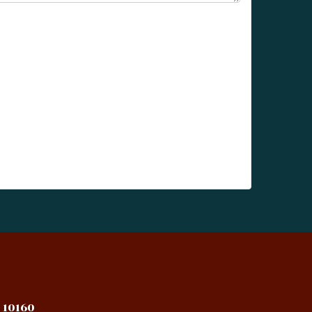
 10160