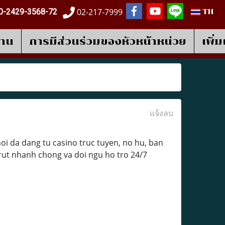
02-217-7999
0-2429-3568-72
TH
งาน
การมีส่วนร่วมของหัวหน้าหน่วย
เพิ่
แจ้งลบ
hoi da dang tu casino truc tuyen, no hu, ban
 rut nhanh chong va doi ngu ho tro 24/7