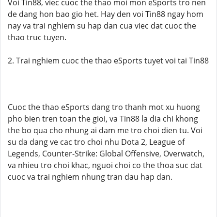
Voi Tin88, viec cuoc the thao moi mon eSports tro nen
de dang hon bao gio het. Hay den voi Tin88 ngay hom
nay va trai nghiem su hap dan cua viec dat cuoc the
thao truc tuyen.
2. Trai nghiem cuoc the thao eSports tuyet voi tai Tin88
Cuoc the thao eSports dang tro thanh mot xu huong
pho bien tren toan the gioi, va Tin88 la dia chi khong
the bo qua cho nhung ai dam me tro choi dien tu. Voi
su da dang ve cac tro choi nhu Dota 2, League of
Legends, Counter-Strike: Global Offensive, Overwatch,
va nhieu tro choi khac, nguoi choi co the thoa suc dat
cuoc va trai nghiem nhung tran dau hap dan.