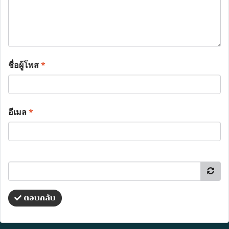
ชื่อผู้โพส
*
อีเมล
*
ตอบกลับ