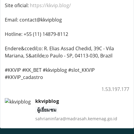
Site oficial:
https://kkvip.blog/
Email: contact@kkvipblog
Hotline: +55 (11) 14879-8112
Endere&ccedil;o: R. Elias Assad Chedid, 39C - Vila
Mariana, S&atilde;o Paulo - SP, 04113-030, Brazil
#KKVIP #KK_BET #kkvipblog #slot_KKVIP
#KKVIP_cadastro
1.53.197.177
kkvipblog
ผู้เยี่ยมชม
sahrianinfara@madrasah.kemenag.go.id