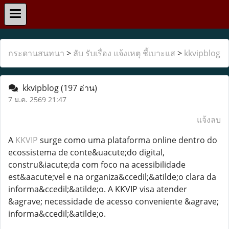
กระดานสนทนา
>
ลับ รับเรื่อง แจ้งเหตุ ชี้เบาะแส
>
kkvipblog
kkvipblog
(197 อ่าน)
7 ม.ค. 2569 21:47
แจ้งลบ
A
KKVIP
surge como uma plataforma online dentro do
ecossistema de conte&uacute;do digital,
constru&iacute;da com foco na acessibilidade
est&aacute;vel e na organiza&ccedil;&atilde;o clara da
informa&ccedil;&atilde;o. A KKVIP visa atender
&agrave; necessidade de acesso conveniente &agrave;
informa&ccedil;&atilde;o.