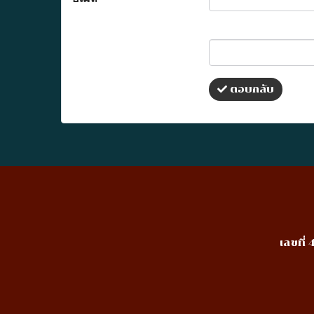
ตอบกลับ
เลขที