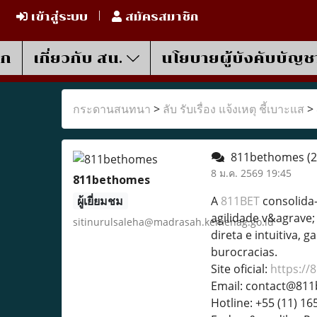
เข้าสู่ระบบ
สมัครสมาชิก
รก
เกี่ยวกับ สน.
นโยบายผู้บังคับบัญช
กระดานสนทนา
>
ลับ รับเรื่อง แจ้งเหตุ ชี้เบาะแส
>
811bethomes
(2
8 ม.ค. 2569 19:45
811bethomes
ผู้เยี่ยมชม
A
811BET
consolida-
agilidade v&agrave;
sitinurulsaleha@madrasah.kemenag.go.id
direta e intuitiva,
burocracias.
Site oficial:
https://
Email: contact@81
Hotline: +55 (11) 1