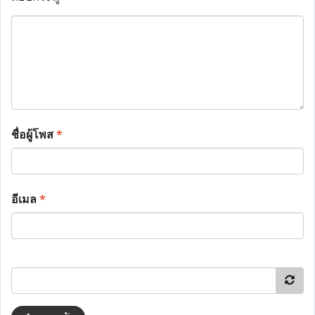
ชื่อผู้โพส
*
อีเมล
*