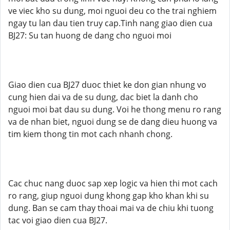
ve viec kho su dung, moi nguoi deu co the trai nghiem
ngay tu lan dau tien truy cap.Tinh nang giao dien cua
BJ27: Su tan huong de dang cho nguoi moi
Giao dien cua BJ27 duoc thiet ke don gian nhung vo
cung hien dai va de su dung, dac biet la danh cho
nguoi moi bat dau su dung. Voi he thong menu ro rang
va de nhan biet, nguoi dung se de dang dieu huong va
tim kiem thong tin mot cach nhanh chong.
Cac chuc nang duoc sap xep logic va hien thi mot cach
ro rang, giup nguoi dung khong gap kho khan khi su
dung. Ban se cam thay thoai mai va de chiu khi tuong
tac voi giao dien cua BJ27.