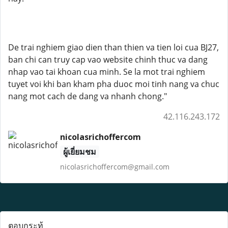
De trai nghiem giao dien than thien va tien loi cua BJ27,
ban chi can truy cap vao website chinh thuc va dang
nhap vao tai khoan cua minh. Se la mot trai nghiem
tuyet voi khi ban kham pha duoc moi tinh nang va chuc
nang mot cach de dang va nhanh chong."
42.116.243.172
nicolasrichoffercom
ผู้เยี่ยมชม
nicolasrichoffercom@gmail.com
ตอบกระทู้