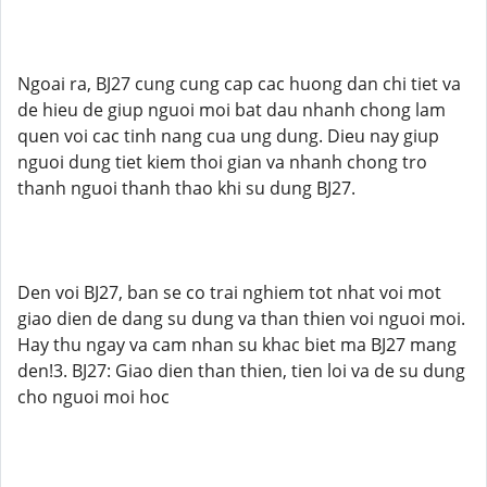
Ngoai ra, BJ27 cung cung cap cac huong dan chi tiet va
de hieu de giup nguoi moi bat dau nhanh chong lam
quen voi cac tinh nang cua ung dung. Dieu nay giup
nguoi dung tiet kiem thoi gian va nhanh chong tro
thanh nguoi thanh thao khi su dung BJ27.
Den voi BJ27, ban se co trai nghiem tot nhat voi mot
giao dien de dang su dung va than thien voi nguoi moi.
Hay thu ngay va cam nhan su khac biet ma BJ27 mang
den!3. BJ27: Giao dien than thien, tien loi va de su dung
cho nguoi moi hoc