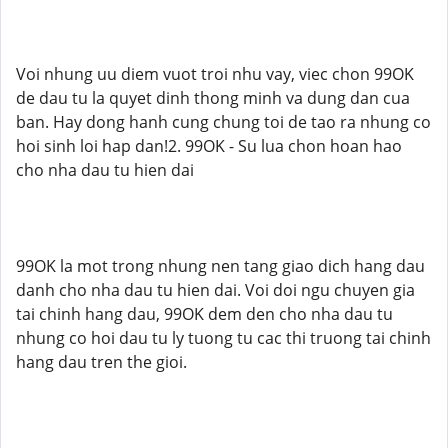
Voi nhung uu diem vuot troi nhu vay, viec chon 99OK
de dau tu la quyet dinh thong minh va dung dan cua
ban. Hay dong hanh cung chung toi de tao ra nhung co
hoi sinh loi hap dan!2. 99OK - Su lua chon hoan hao
cho nha dau tu hien dai
99OK la mot trong nhung nen tang giao dich hang dau
danh cho nha dau tu hien dai. Voi doi ngu chuyen gia
tai chinh hang dau, 99OK dem den cho nha dau tu
nhung co hoi dau tu ly tuong tu cac thi truong tai chinh
hang dau tren the gioi.