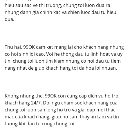
hieu sau sac ve thi truong, chung toi luon dua ra
nhung danh gia chinh xac va chien luoc dau tu hieu
qua.
Thu hai, 99OK cam ket mang lai cho khach hang nhung
co hoi sinh loi cao. Voi he thong dau tu linh hoat va uy
tin, chung toi luon tim kiem nhung co hoi dau tu tiem
nang nhat de giup khach hang toi da hoa loi nhuan.
Khong nhung the, 99OK con cung cap dich vu ho tro
khach hang 24/7. Doi ngu cham soc khach hang cua
chung toi luon san long ho tro va giai dap moi thac
mac cua khach hang, giup ho cam thay an tam va tin
tuong khi dau tu cung chung toi.