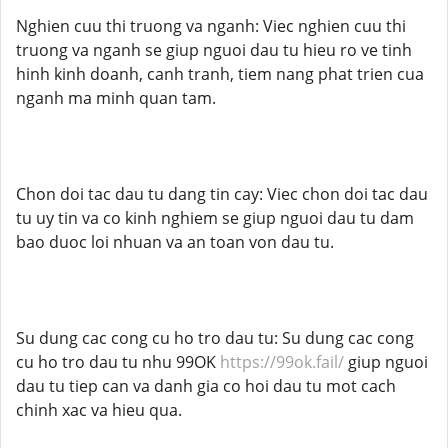
Nghien cuu thi truong va nganh: Viec nghien cuu thi
truong va nganh se giup nguoi dau tu hieu ro ve tinh
hinh kinh doanh, canh tranh, tiem nang phat trien cua
nganh ma minh quan tam.
Chon doi tac dau tu dang tin cay: Viec chon doi tac dau
tu uy tin va co kinh nghiem se giup nguoi dau tu dam
bao duoc loi nhuan va an toan von dau tu.
Su dung cac cong cu ho tro dau tu: Su dung cac cong
cu ho tro dau tu nhu 99OK
https://99ok.fail/
giup nguoi
dau tu tiep can va danh gia co hoi dau tu mot cach
chinh xac va hieu qua.