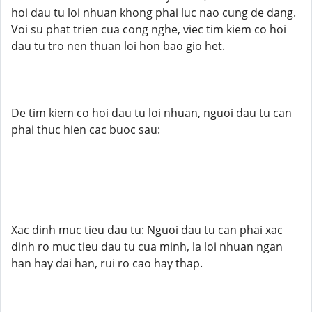
hoi dau tu loi nhuan khong phai luc nao cung de dang.
Voi su phat trien cua cong nghe, viec tim kiem co hoi
dau tu tro nen thuan loi hon bao gio het.
De tim kiem co hoi dau tu loi nhuan, nguoi dau tu can
phai thuc hien cac buoc sau:
Xac dinh muc tieu dau tu: Nguoi dau tu can phai xac
dinh ro muc tieu dau tu cua minh, la loi nhuan ngan
han hay dai han, rui ro cao hay thap.