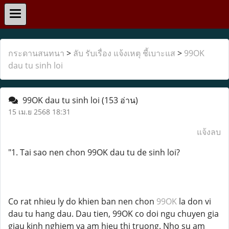
กระดานสนทนา
>
ลับ รับเรื่อง แจ้งเหตุ ชี้เบาะแส
>
99OK
dau tu sinh loi
99OK dau tu sinh loi
(153 อ่าน)
15 เม.ย 2568 18:31
แจ้งลบ
"1. Tai sao nen chon 99OK dau tu de sinh loi?
Co rat nhieu ly do khien ban nen chon
99OK
la don vi
dau tu hang dau. Dau tien, 99OK co doi ngu chuyen gia
giau kinh nghiem va am hieu thi truong. Nho su am