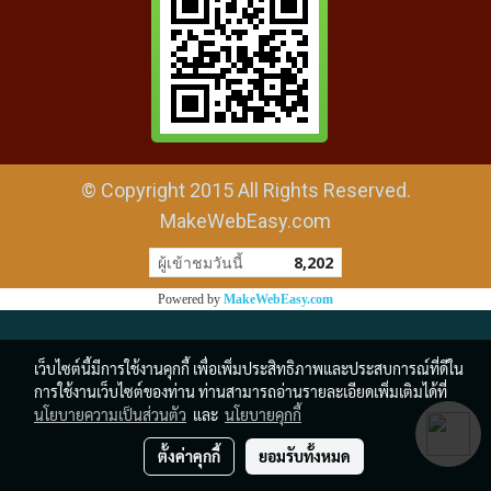
© Copyright 2015 All Rights Reserved.
MakeWebEasy.com
ผู้เข้าชมวันนี้
8,202
Powered by
MakeWebEasy.com
เว็บไซต์นี้มีการใช้งานคุกกี้ เพื่อเพิ่มประสิทธิภาพและประสบการณ์ที่ดีใน
การใช้งานเว็บไซต์ของท่าน ท่านสามารถอ่านรายละเอียดเพิ่มเติมได้ที่
นโยบายความเป็นส่วนตัว
และ
นโยบายคุกกี้
ตั้งค่าคุกกี้
ยอมรับทั้งหมด