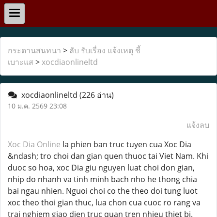
กระดานสนทนา
>
ลับ รับเรื่อง แจ้งเหตุ ชี้
เบาะแส
>
xocdiaonlineltd
xocdiaonlineltd
(226 อ่าน)
10 ม.ค. 2569 23:08
แจ้งลบ
Xoc Dia Online
la phien ban truc tuyen cua Xoc Dia
&ndash; tro choi dan gian quen thuoc tai Viet Nam. Khi
duoc so hoa, xoc Dia giu nguyen luat choi don gian,
nhip do nhanh va tinh minh bach nho he thong chia
bai ngau nhien. Nguoi choi co the theo doi tung luot
xoc theo thoi gian thuc, lua chon cua cuoc ro rang va
trai nghiem giao dien truc quan tren nhieu thiet bi.