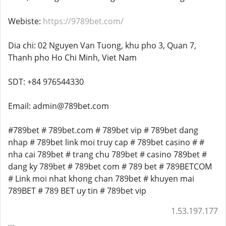
Webiste:
https://9789bet.com/
Dia chi: 02 Nguyen Van Tuong, khu pho 3, Quan 7,
Thanh pho Ho Chi Minh, Viet Nam
SDT: +84 976544330
Email: admin@789bet.com
#789bet # 789bet.com # 789bet vip # 789bet dang
nhap # 789bet link moi truy cap # 789bet casino # #
nha cai 789bet # trang chu 789bet # casino 789bet #
dang ky 789bet # 789bet com # 789 bet # 789BETCOM
# Link moi nhat khong chan 789bet # khuyen mai
789BET # 789 BET uy tin # 789bet vip
1.53.197.177