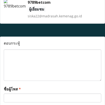
9789betcom
ผู้เยี่ยมชม
siska22@madrasah.kemenag.go.id
ตอบกระทู้
ชื่อผู้โพส
*