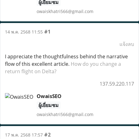
ผู้เยี่ยมชม
owaiskhatri566@gmail.com
#1
14 พ.ค. 2568 11:55
แจ้งลบ
I appreciate the thoughtfulness behind the narrative
flow of this excellent article.
How do you change a
return flight on Delta?
137.59.220.117
OwaisSEO
ผู้เยี่ยมชม
owaiskhatri566@gmail.com
#2
17 พ.ค. 2568 17:57