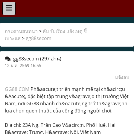
กระดานสนทนา
>
ลับ รับเรื่อง แจ้งเหตุ ชี้
เบาะแส
>
gg88secom
gg88secom
(297 อ่าน)
12 ม.ค. 2569 16:55
แจ้งลบ
GG88 COM
Ph&aacute;t triển mạnh mẽ tại ch&acirc;u
&Aacute;, đặc biệt tập trung v&agrave;o thị trường Việt
Nam, nơi GG88 nhanh ch&oacute;ng trở th&agrave;nh
lựa chọn quen thuộc của cộng đồng người chơi.
Địa chỉ: 23A Ng. Trần Cao V&acirc;n, Phố Huế, Hai
B&agrave; Trưng, H&agrave; Nội, Việt Nam