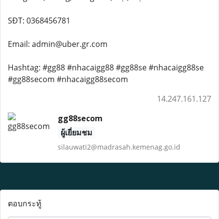
SĐT: 0368456781
Email: admin@uber.gr.com
Hashtag: #gg88 #nhacaigg88 #gg88se #nhacaigg88se
#gg88secom #nhacaigg88secom
14.247.161.127
gg88secom
ผู้เยี่ยมชม
silauwati2@madrasah.kemenag.go.id
ตอบกระทู้