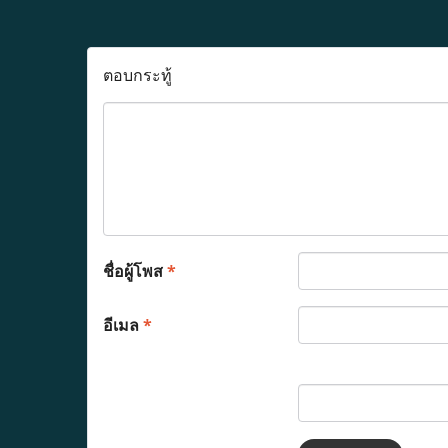
ตอบกระทู้
ชื่อผู้โพส
*
อีเมล
*