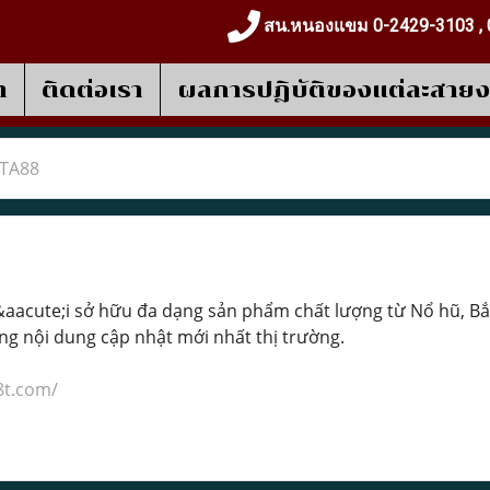
สน.หนองแขม 0-2429-3103 , 
า
ติดต่อเรา
ผลการปฎิบัติของแต่ละสาย
TA88
aacute;i sở hữu đa dạng sản phẩm chất lượng từ Nổ hũ, Bắ
g nội dung cập nhật mới nhất thị trường.
8t.com/