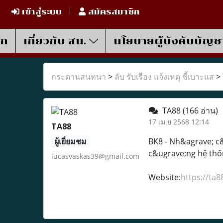
เข้าสู่ระบบ
สมัครสมาชิก
รก
เกี่ยวกับ สน.
นโยบายผู้บังคับบัญช
กระดานสนทนา
>
ลับ รับเรื่อง แจ้งเหตุ ชี้เบาะแส
>
TA88
(166 อ่าน)
17 เม.ย 2568 12:14
TA88
ผู้เยี่ยมชม
BK8 - Nh&agrave; c&
c&ugrave;ng hệ thốn
lucasvaskas39@gmail.com
Website:
https://ta8