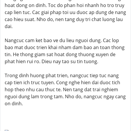
hoat dong on dinh. Toc do phan hoi nhanh ho tro truy
cap lien tuc. Cac giai phap toi uu duoc ap dung de nang
cao hieu suat. Nho do, nen tang duy tri chat luong lau
dai.
Nangcuc cam ket bao ve du lieu nguoi dung. Cac lop
bao mat duoc trien khai nham dam bao an toan thong
tin. He thong giam sat hoat dong thuong xuyen de
phat hien rui ro. Dieu nay tao su tin tuong.
Trong dinh huong phat trien, nangcuc tiep tuc nang
cap tien ich truc tuyen. Cong nghe hien dai duoc tich
hop theo nhu cau thuc te. Nen tang dat trai nghiem
nguoi dung lam trong tam. Nho do, nangcuc ngay cang
on dinh.