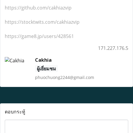
https://github.com/cakhiazvip
https://stocktwits.com/cakhiazvip
https://game8.jp/users/428561
171.227.176.5
Cakhia
ผู้เยี่ยมชม
phuochuong2244@gmail.com
ตอบกระทู้