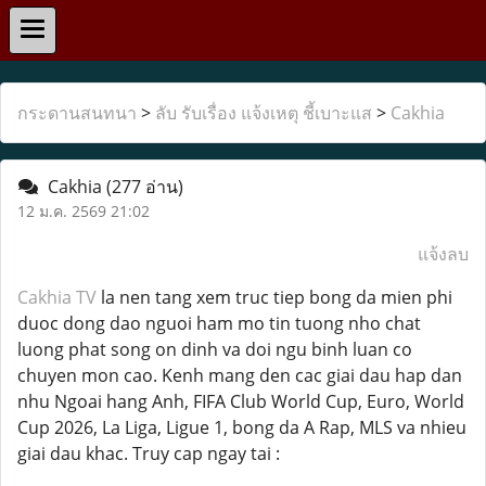
กระดานสนทนา
>
ลับ รับเรื่อง แจ้งเหตุ ชี้เบาะแส
>
Cakhia
Cakhia
(277 อ่าน)
12 ม.ค. 2569 21:02
แจ้งลบ
Cakhia TV
la nen tang xem truc tiep bong da mien phi
duoc dong dao nguoi ham mo tin tuong nho chat
luong phat song on dinh va doi ngu binh luan co
chuyen mon cao. Kenh mang den cac giai dau hap dan
nhu Ngoai hang Anh, FIFA Club World Cup, Euro, World
Cup 2026, La Liga, Ligue 1, bong da A Rap, MLS va nhieu
giai dau khac. Truy cap ngay tai :