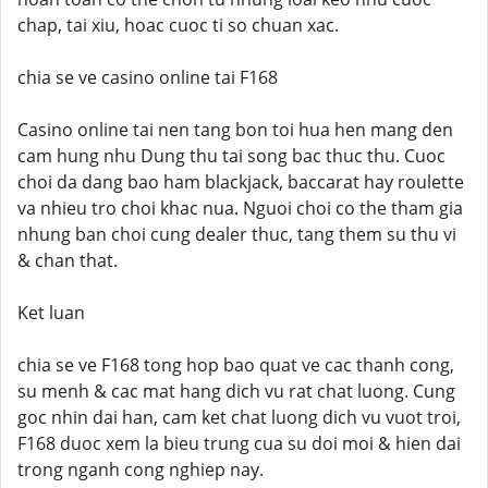
chap, tai xiu, hoac cuoc ti so chuan xac.
chia se ve casino online tai F168
Casino online tai nen tang bon toi hua hen mang den
cam hung nhu Dung thu tai song bac thuc thu. Cuoc
choi da dang bao ham blackjack, baccarat hay roulette
va nhieu tro choi khac nua. Nguoi choi co the tham gia
nhung ban choi cung dealer thuc, tang them su thu vi
& chan that.
Ket luan
chia se ve F168 tong hop bao quat ve cac thanh cong,
su menh & cac mat hang dich vu rat chat luong. Cung
goc nhin dai han, cam ket chat luong dich vu vuot troi,
F168 duoc xem la bieu trung cua su doi moi & hien dai
trong nganh cong nghiep nay.