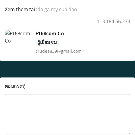
Xem them tai :
da ga my cua dao
113.184.56.233
F168com Co
ผู้เยี่ยมชม
crudea839@gmail.com
ตอบกระทู้