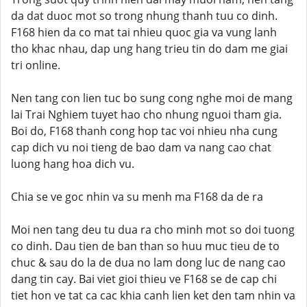
da dat duoc mot so trong nhung thanh tuu co dinh.
F168 hien da co mat tai nhieu quoc gia va vung lanh
tho khac nhau, dap ung hang trieu tin do dam me giai
tri online.
Nen tang con lien tuc bo sung cong nghe moi de mang
lai Trai Nghiem tuyet hao cho nhung nguoi tham gia.
Boi do, F168 thanh cong hop tac voi nhieu nha cung
cap dich vu noi tieng de bao dam va nang cao chat
luong hang hoa dich vu.
Chia se ve goc nhin va su menh ma F168 da de ra
Moi nen tang deu tu dua ra cho minh mot so doi tuong
co dinh. Dau tien de ban than so huu muc tieu de to
chuc & sau do la de dua no lam dong luc de nang cao
dang tin cay. Bai viet gioi thieu ve F168 se de cap chi
tiet hon ve tat ca cac khia canh lien ket den tam nhin va